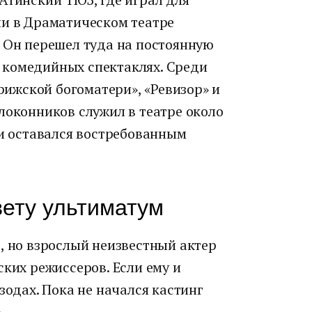
ли в Драматическом театре
. Он перешел туда на постоянную
 в комедийных спектаклях. Среди
арижской богоматери», «Ревизор» и
локонников служил в театре около
ни оставался востребованным
вету ультиматум
, но взрослый неизвестный актер
ских режиссеров. Если ему и
зодах. Пока не начался кастинг
.