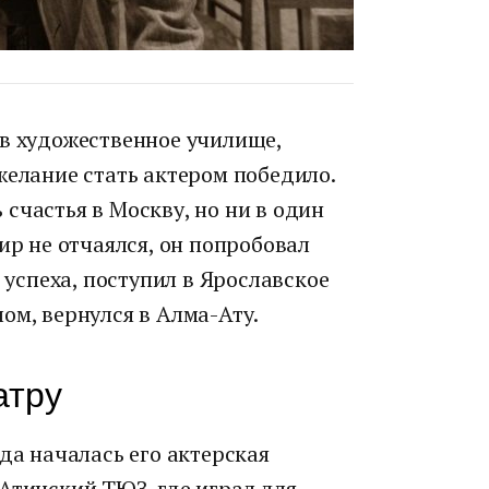
 в художественное училище,
желание стать актером победило.
счастья в Москву, но ни в один
ир не отчаялся, он попробовал
ь успеха, поступил в Ярославское
ом, вернулся в Алма-Ату.
атру
да началась его актерская
Атинский ТЮЗ, где играл для