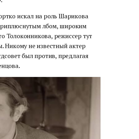
ортко искал на роль Шарикова
 приплюснутым лбом, широким
то Толоконникова, режиссер тут
ы. Никому не известный актер
удсовет был против, предлагая
енцова.