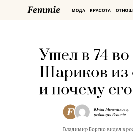
Femmie
МОДА
КРАСОТА
ОТНОШ
Ушел в 74 во
Шариков из 
и почему его
Юлия Мельникова,
редакция Femmie
Владимир Бортко видел в ро