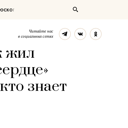
Поиск
РОСКОП
Телеграм
Вконтакте
Однокласс
Читайте нас
в социальных сетях
к жил
сердце»
 кто знает