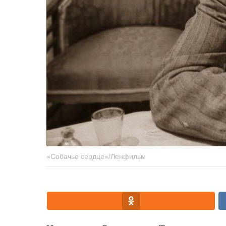
«Собачье сердце»/Ленфильм