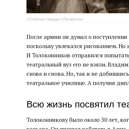
«Собачье сердце»/Ленфильм
После армии он думал о поступлении
поскольку увлекался рисованием. Но 
И Толоконников отправился попытать 
театральный вуз его не взяли. Владим
снова и снова. Но, так и не добившис
театральное училище. А получив дипл
Всю жизнь посвятил те
Толоконникову было около 30 лет, ког
карьера. Он пришел работать в Алма-