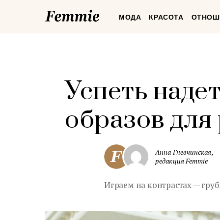
Femmie
МОДА
КРАСОТА
ОТНОШ
Успеть надет
образов дл
Анна Гневчинская,
редакция Femmie
Играем на контрастах — гру