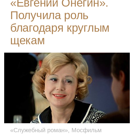
«Евгений Онегин».
Получила роль
благодаря круглым
щекам
«Служебный роман», Мосфильм