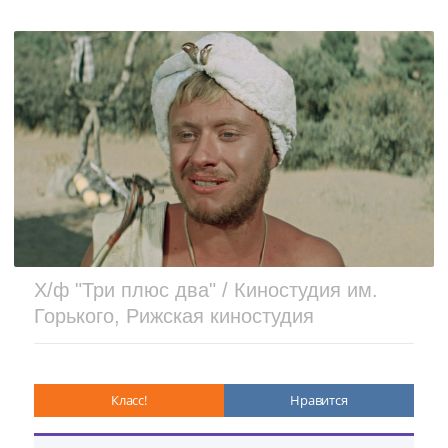
Х/ф "Три плюс два" / Киностудия им.
Горького, Рижская киностудия
Класс!
Нравится