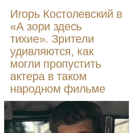
Игорь Костолевский в
«А зори здесь
тихие». Зрители
удивляются, как
могли пропустить
актера в таком
народном фильме