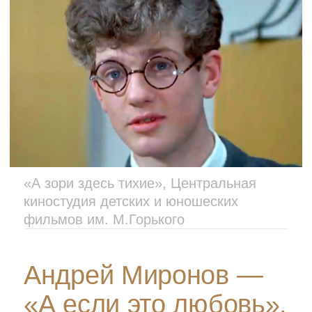
«А зори здесь тихие», Центральная
киностудия детских и юношеских
фильмов им. М.Горького
Андрей Миронов —
«А если это любовь».