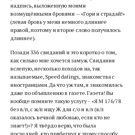
надпись, выложенную моими
возмущёнными бровями — «Гори и страдай!»
(левая бровь у меня немного длиннее
правой, поэтому и второе слово получилось
длиннее).
Позади 336 свиданий и это коротко о том,
как сильно мне хочется замуж. Свидания
вслепую, несколько походов на, так
называемые, Speed datings, знакомства с
иностранцами. Да что уж там, я знакомилась
даже по объявлению в газете. Газета! Вы
вообще помните такую услугу – «Я М 176/78
без в/п, с ж/п ищу Ж для с/о и в/л (в/л
оказалось вечной любовью, если кто не
знает!)»? Я твёрдо верю, что была
последней, кто прибегнул к этому способу