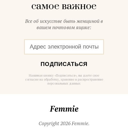
самое важное
Все об искусстве быть женщиной в
вашем почтовом ящике:
ПОДПИСАТЬСЯ
Нажимая кнопку «Подписаться», вы даете свое
согласие на обработку, хранение и распространение
персональных данных
Femmie
Copyright 2026 Femmie.