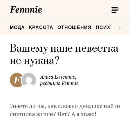
П
Femmie
П
МОДА
КРАСОТА
ОТНОШЕНИЯ
ПСИХОЛОГИ
Вашему папе невестка
не нужна?
Алиса La femme,
редакция Femmie
Знаете ли вы, как сложно девушке найти
спутника жизни? Нет? А я знаю!