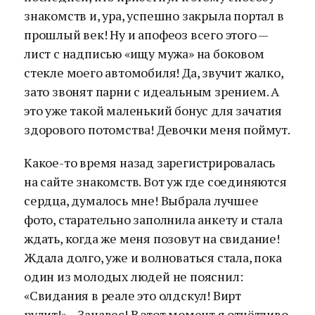
знакомств и, ура, успешно закрыла портал в
прошлый век! Ну и апофеоз всего этого —
лист с надписью «ищу мужа» на боковом
стекле моего автомобиля! Да, звучит жалко,
зато звонят парни с идеальным зрением. А
это уже такой маленький бонус для зачатия
здорового потомства! Девочки меня поймут.
Какое-то время назад зарегистрировалась
на сайте знакомств. Вот уж где соединяются
сердца, думалось мне! Выбрала лучшее
фото, старательно заполнила анкету и стала
ждать, когда же меня позовут на свидание!
Ждала долго, уже и волноваться стала, пока
один из молодых людей не пояснил:
«Свидания в реале это олдскул! Вирт
рулит!»…Занавес! В этот момент я отчётливо