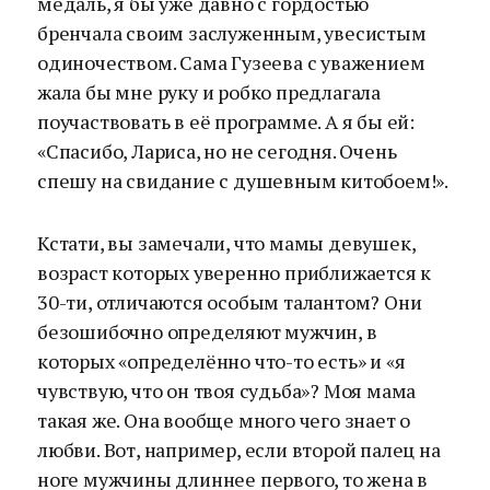
медаль, я бы уже давно с гордостью
бренчала своим заслуженным, увесистым
одиночеством. Сама Гузеева с уважением
жала бы мне руку и робко предлагала
поучаствовать в её программе. А я бы ей:
«Спасибо, Лариса, но не сегодня. Очень
спешу на свидание с душевным китобоем!».
Кстати, вы замечали, что мамы девушек,
возраст которых уверенно приближается к
30-ти, отличаются особым талантом? Они
безошибочно определяют мужчин, в
которых «определённо что-то есть» и «я
чувствую, что он твоя судьба»? Моя мама
такая же. Она вообще много чего знает о
любви. Вот, например, если второй палец на
ноге мужчины длиннее первого, то жена в