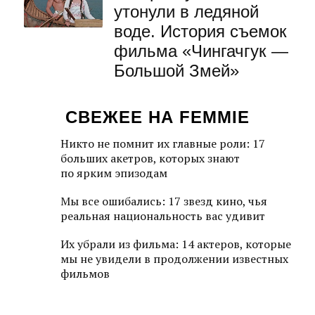
утонули в ледяной
воде. История съемок
фильма «Чингачгук —
Большой Змей»
СВЕЖЕЕ НА FEMMIE
Никто не помнит их главные роли: 17
больших акетров, которых знают
по ярким эпизодам
Мы все ошибались: 17 звезд кино, чья
реальная национальность вас удивит
Их убрали из фильма: 14 актеров, которые
мы не увидели в продолжении известных
фильмов