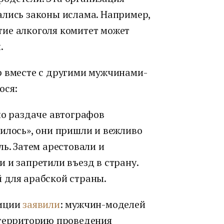
ались законы ислама. Например,
ие алкоголя комитет может
.
р вместе с другими мужчинами-
ося:
по раздаче автографов
илось», они пришли и вежливо
ь. Затем арестовали и
 и запретили въезд в страну.
 для арабской страны.
лиции
заявили
: мужчин-моделей
 территорию проведения