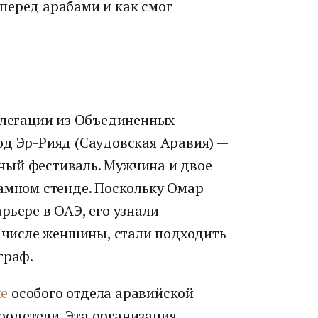
перед арабами и как смог
делегации из Объединенных
од Эр-Рияд (Саудовская Аравия) —
ный фестиваль. Мужчина и двое
ламном стенде. Поскольку Омар
рьере в ОАЭ, его узнали
м числе женщины, стали подходить
граф.
ие
особого отдела аравийской
одетели. Эта организация