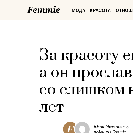
Femmie
МОДА
КРАСОТА
ОТНОШ
За красоту е
а он прослав
со слишком 
лет
Юлия Мельникова,
редакция Femmie