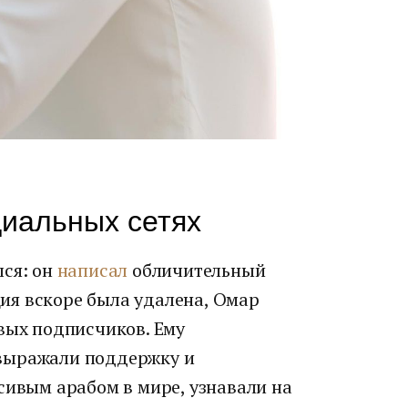
циальных сетях
лся: он
написал
обличительный
ация вскоре была удалена, Омар
вых подписчиков. Ему
выражали поддержку и
сивым арабом в мире, узнавали на