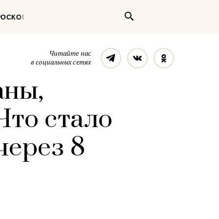
Поиск
РОСКОП
Телеграм
Вконтакте
Однокласс
Читайте нас
в социальных сетях
аны,
 Что стало
через 8