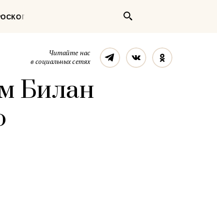
Поиск
РОСКОП
Телеграм
Вконтакте
Однокласс
Читайте нас
в социальных сетях
ем Билан
ю