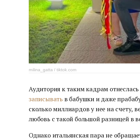
milina_gatta / tiktok.com
Аудитория к таким кадрам отнеслась
записывать
в бабушки и даже прабабу
сколько миллиардов у нее на счету, 
любовь с такой большой разницей в в
Однако итальянская пара не обращае