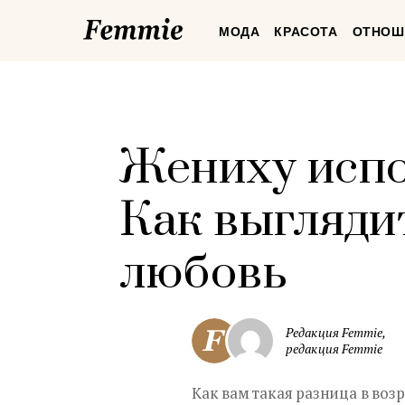
Femmie
МОДА
КРАСОТА
ОТНОШ
Жениху испол
Как выглядит
любовь
Редакция Femmie,
редакция Femmie
Как вам такая разница в возр