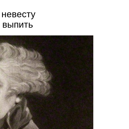
 невесту
л выпить