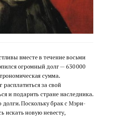
стливы вместе в течение восьми
копился огромный долг — 630 000
строномическая сумма.
 расплатиться за свой
ься и подарить стране наследника.
о долги. Поскольку брак с Мэри-
ь искать новую невесту,