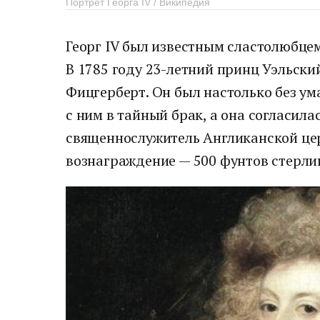
Портрет Георга IV / Википедия
Георг IV был известным сластолюбце
В 1785 году 23-летний принц Уэльск
Фицгерберт. Он был настолько без ума
с ним в тайный брак, а она согласила
священнослужитель Англиканской це
вознаграждение — 500 фунтов стерли