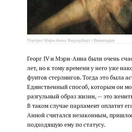
Портрет Мэри-Анны Фицгерберт / Википедия
Георг IV и Мэри-Анна были очень сча
лет, но к тому времени у него уже на
фунтов стерлингов. Тогда это была а
Единственный способ, которым он мог
разгульный образ жизни, — это женит
В таком случае парламент оплатит ег
Анной считался незаконным, пришлос
подходящую ему по статусу.