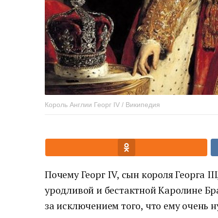
Король Англии Георг IV / Википедия
Почему Георг IV, сын короля Георга II
уродливой и бестактной Каролине Бра
за исключением того, что ему очень 