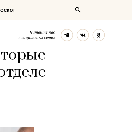
Поиск
РОСКОП
Телеграм
Вконтакте
Однокласс
Читайте нас
в социальных сетях
оторые
отделе