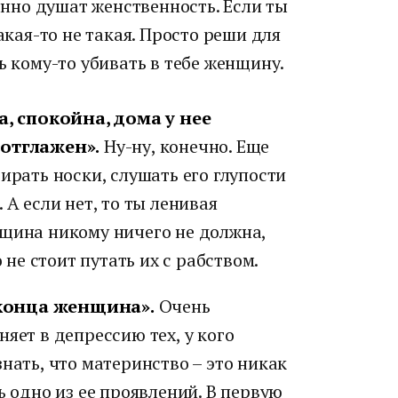
но душат женственность. Если ты
акая-то не такая. Просто реши для
ь кому-то убивать в тебе женщину.
, спокойна, дома у нее
 отглажен».
Ну-ну, конечно. Еще
ирать носки, слушать его глупости
 А если нет, то ты ленивая
нщина никому ничего не должна,
о не стоит путать их с рабством.
о конца женщина».
Очень
яет в депрессию тех, у кого
нать, что материнство – это никак
ь одно из ее проявлений. В первую