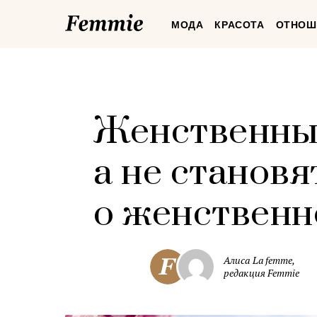
Femmie
МОДА
КРАСОТА
ОТНОШ
Женственны
а не становя
о женственн
Алиса La femme,
редакция Femmie