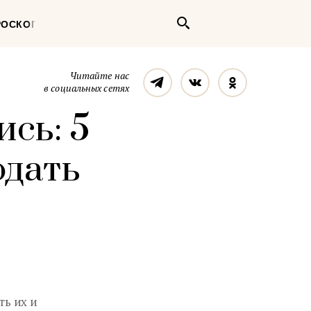
Поиск
РОСКОП
Телеграм
Вконтакте
Однокласс
Читайте нас
в социальных сетях
сь: 5
юдать
ь их и