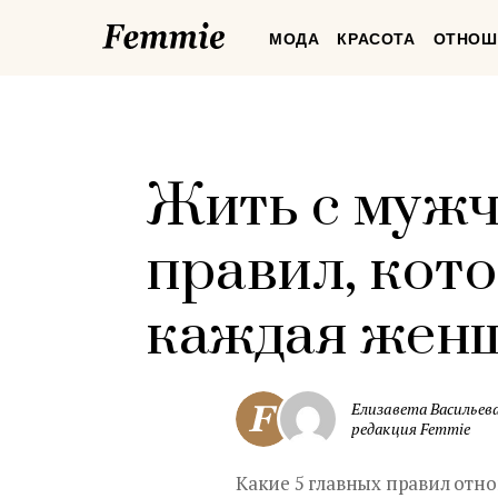
Femmie
МОДА
КРАСОТА
ОТНОШ
Жить с мужчи
правил, кот
каждая жен
Елизавета Васильева
редакция Femmie
Какие 5 главных правил от