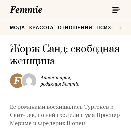
П
Femmie
П
МОДА
КРАСОТА
ОТНОШЕНИЯ
ПСИХОЛОГИ
Жорж Санд: свободная
женщина
Апполинария,
редакция Femmie
Ее романами восхищались Тургенев и
Сент-Бев, по ней сходили с ума Проспер
Мериме и Фредерик Шопен