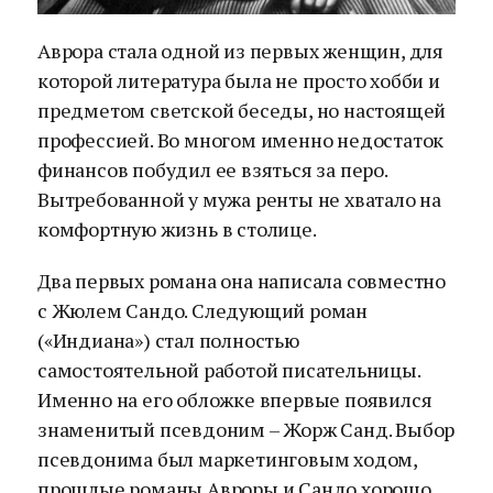
Аврора стала одной из первых женщин, для
которой литература была не просто хобби и
предметом светской беседы, но настоящей
профессией. Во многом именно недостаток
финансов побудил ее взяться за перо.
Вытребованной у мужа ренты не хватало на
комфортную жизнь в столице.
Два первых романа она написала совместно
с Жюлем Сандо. Следующий роман
(«Индиана») стал полностью
самостоятельной работой писательницы.
Именно на его обложке впервые появился
знаменитый псевдоним – Жорж Санд. Выбор
псевдонима был маркетинговым ходом,
прошлые романы Авроры и Сандо хорошо