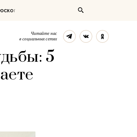
Поиск
РОСКОП
Телеграм
Вконтакте
Однокласс
Читайте нас
в социальных сетях
дьбы: 5
наете