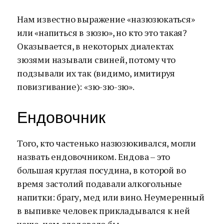
Нам известно выражение «назюзюкаться»
или «напиться в зюзю», но кто это такая?
Оказывается, в некоторых диалектах
зюзями называли свиней, потому что
подзывали их так (видимо, имитируя
повизгивание): «зю-зю-зю».
Ендовочник
Того, кто частенько назюзюкивался, могли
назвать ендовочником. Ендова – это
большая круглая посудина, в которой во
время застолий подавали алкогольные
напитки: брагу, мед или вино. Неумеренный
в выпивке человек прикладывался к ней