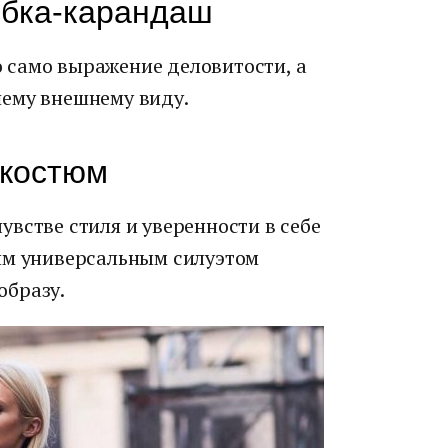
юбка-карандаш
 само выражение деловитости, а
шему внешнему виду.
 костюм
встве стиля и уверенности в себе
им универсальным силуэтом
образу.