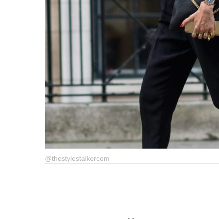
@thestylestalkercom