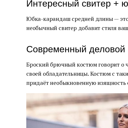
Интересный свитер + 
Юбка-карандаш средней длины — это
необычный свитер добавит стиля ва
Современный деловой
Броский брючный костюм говорит о чу
своей обладательницы. Костюм с так
придаёт необыкновенную изящность 