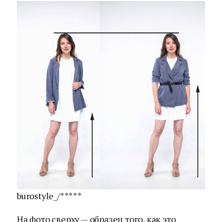
burostyle_/*****
На фото сверху — образец того, как это